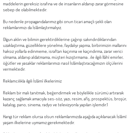
maddelerin gereksiz israfına ve de insanların aldanıp zarar görmesine
sebep de olabilmektedir.
Bu nedenle propagandalarımız gibi onun ticari amaçlı şekli olan
reklamlarımızı da İslâmlaştırmalıyız.
Olgun aklın ve bilimin gerektirdiklerine çağırıp sakındırdıklarından
uzaklaştırma, güzelliklere yönelme, faydalıyı yapma, birbirimizin mallarını
haksız yollarla edinmeme, israftan kaçınma ve kaçındırma, zarar verici
olmama, aldanıp aldatmama, müşteri kızıştırmama...ile ilgili İlâhî emirler,
öğütler ve yasaklar reklamlarımızı nasıl İslâmlaştıracağımızın ölçülerini
vermektedir.
Reklamcılıkla ilgili İslâmî ilkelerimiz
Reklam bir malı tanıtmak, beğendirmek ve böylelikle sürümü artırarak
kazanç sağlamak amacıyla ses-söz, yazı, resim, afiş, prospektüs, broşür,
katalog, pano, sinema, radyo ve televizyonla yapılan işlemdir.1
Hangi tür reklam olursa olsun reklamlarımızda aşağıda açıklanacak İslâmî
yaşam ilkelerine uymamız gerekmektedir.