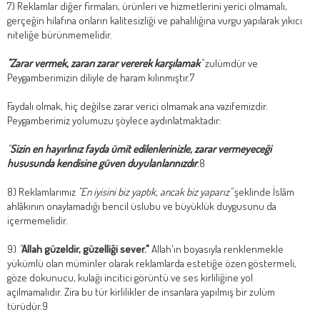
7) Reklamlar diğer firmaları, ürünleri ve hizmetlerini yerici olmamalı,
gerçeğin hilafına onların kalitesizliği ve pahalılığına vurgu yapılarak yıkıcı
niteliğe bürünmemelidir.
"Zarar vermek, zararı zarar vererek karşılamak
"
zulümdür ve
Peygamberimizin diliyle de haram kılınmıştır.7
Faydalı olmak, hiç değilse zarar verici olmamak ana vazifemizdir.
Peygamberimiz yolumuzu şöylece aydınlatmaktadır:
"
Sizin en hayırlınız fayda ümit edilenlerinizle, zarar vermeyeceği
hususunda kendisine güven duyulanlarınızdır
.
8
8) Reklamlarımız
"En iyisini biz yaptık, ancak biz yaparız"
şeklinde İslâm
ahlâkının onaylamadığı bencil üslubu ve büyüklük duygusunu da
içermemelidir.
9)
"
Allah güzeldir, güzelliği sever."
Allah'ın boyasıyla renklenmekle
yükümlü olan müminler olarak reklamlarda estetiğe özen göstermeli,
göze dokunucu, kulağı incitici görüntü ve ses kirliliğine yol
açılmamalıdır. Zira bu tür kirlilikler de insanlara yapılmış bir zulüm
türüdür.9