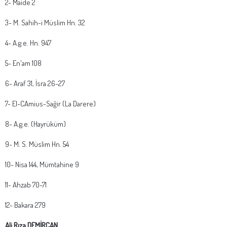
2- Maide 2
3- M. Sahih-i Müslim Hn. 32
4- A.g.e. Hn. 947
5- En'am 108
6- Araf 31, İsra 26-27
7- El-CAmius-Sağir (La Darere)
8- A.g.e. (Hayrüküm)
9- M. S. Müslim Hn. 54
10- Nisa 144, Mümtahine 9
11- Ahzab 70-71
12- Bakara 279
Ali Rıza DEMİRCAN