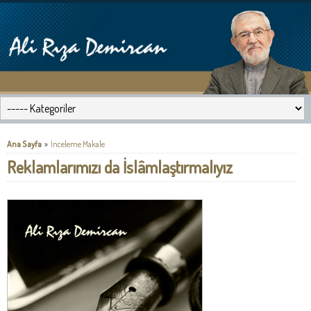
Ana Sayfa
»
İnceleme Makale
Reklamlarımızı da İslâmlaştırmalıyız