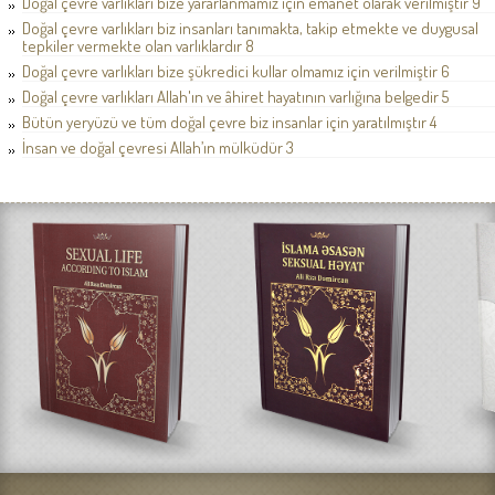
Doğal çevre varlıkları bize yararlanmamız için emanet olarak verilmiştir 9
Doğal çevre varlıkları biz insanları tanımakta, takip etmekte ve duygusal
tepkiler vermekte olan varlıklardır 8
Doğal çevre varlıkları bize şükredici kullar olmamız için verilmiştir 6
Doğal çevre varlıkları Allah'ın ve âhiret hayatının varlığına belgedir 5
Bütün yeryüzü ve tüm doğal çevre biz insanlar için yaratılmıştır 4
İnsan ve doğal çevresi Allah’ın mülküdür 3