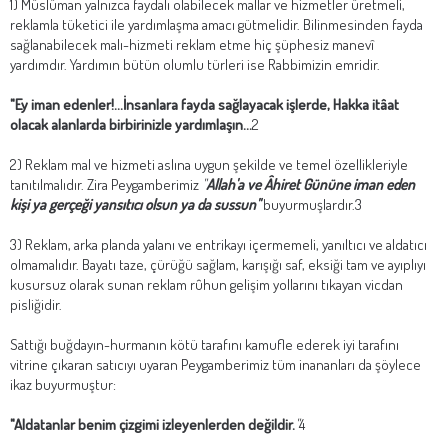
1) Müslüman yalnızca faydalı olabilecek mallar ve hizmetler üretmeli,
reklamla tüketici ile yardımlaşma amacı gütmelidir. Bilinmesinden fayda
sağlanabilecek malı-hizmeti reklam etme hiç şüphesiz manevî
yardımdır. Yardımın bütün olumlu türleri ise Rabbimizin emridir.
"Ey iman edenler!...İnsanlara fayda sağlayacak işlerde, Hakka itâat
olacak alanlarda birbirinizle yardımlaşın...
2
2) Reklam mal ve hizmeti aslına uygun şekilde ve temel özellikleriyle
tanıtılmalıdır. Zira Peygamberimiz
"
Allah'a ve Âhiret Gününe iman eden
kişi ya gerçeği yansıtıcı olsun ya da sussun"
buyurmuşlardır.3
3) Reklam, arka planda yalanı ve entrikayı içermemeli, yanıltıcı ve aldatıcı
olmamalıdır. Bayatı taze, çürüğü sağlam, karışığı saf, eksiği tam ve ayıplıyı
kusursuz olarak sunan reklam rûhun gelişim yollarını tıkayan vicdan
pisliğidir.
Sattığı buğdayın-hurmanın kötü tarafını kamufle ederek iyi tarafını
vitrine çıkaran satıcıyı uyaran Peygamberimiz tüm inananları da şöylece
ikaz buyurmuştur:
"Aldatanlar benim çizgimi izleyenlerden değildir.
"
4