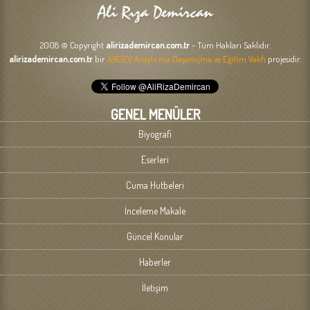
2008 © Copyright
alirizademircan.com.tr
- Tüm Hakları Saklıdır.
alirizademircan.com.tr
bir
ARDEV Araştırma Dayanışma ve Eğitim Vakfı
projesidir.
GENEL MENÜLER
Biyografi
Eserleri
Cuma Hutbeleri
İnceleme Makale
Güncel Konular
Haberler
İletişim