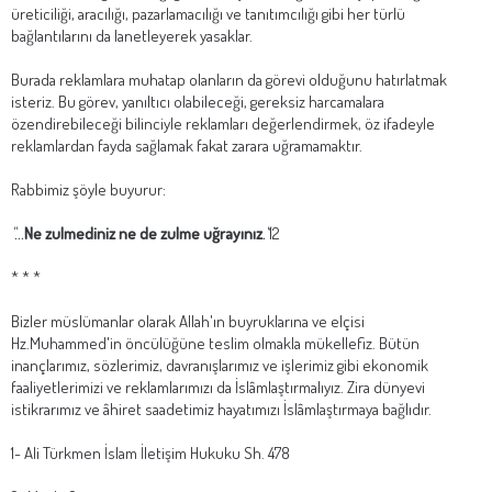
üreticiliği, aracılığı, pazarlamacılığı ve tanıtımcılığı gibi her türlü
bağlantılarını da lanetleyerek yasaklar.
Burada reklamlara muhatap olanların da görevi olduğunu hatırlatmak
isteriz. Bu görev, yanıltıcı olabileceği, gereksiz harcamalara
özendirebileceği bilinciyle reklamları değerlendirmek, öz ifadeyle
reklamlardan fayda sağlamak fakat zarara uğramamaktır.
Rabbimiz şöyle buyurur:
"...
Ne zulmediniz ne de zulme uğrayınız
."
12
* * *
Bizler müslümanlar olarak Allah'ın buyruklarına ve elçisi
Hz.Muhammed'in öncülüğüne teslim olmakla mükellefiz. Bütün
inançlarımız, sözlerimiz, davranışlarımız ve işlerimiz gibi ekonomik
faaliyetlerimizi ve reklamlarımızı da İslâmlaştırmalıyız. Zira dünyevi
istikrarımız ve âhiret saadetimiz hayatımızı İslâmlaştırmaya bağlıdır.
1- Ali Türkmen İslam İletişim Hukuku Sh. 478