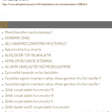
https://www.alirizademircan.com.tr:443/reklamlarimizi-da-islamlastirmaliyiz-4-220h.html
Mevlid kandilini nasıl anlamalıyız?
EKONOMİK CİHAD
AİLE HAYATIMIZI ÇÖKERTMEK Mİ İSTİYORUZ?
Habertürk’te Ece Üner’le
ALKIŞ DA BİR TÜR YALAKALIKTIR
KEMALİZM BU GÜN DE İKTİDARDA
ALLAH’IN SAVAŞ AÇTIĞI FAİZİ MEŞRULAŞTIRDIK
Eşcinsellik haramdır ve bir hastalıktır
Seçebileceğimiz insanların sahip olması gereken Kur’ânî vasıflar II
Seçebileceğimiz insanların sahip olması gereken Kur’ânî vasıflar I
Zekât sosyal adalet kurumudur IV
Zekât sosyal adalet kurumudur III
Zekât sosyal adalet kurumudur II
Zekât ibadet vasıflı sosyal adalet kurumudur