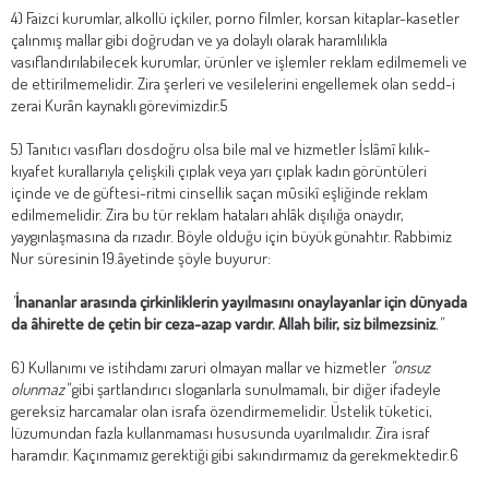
4) Faizci kurumlar, alkollü içkiler, porno filmler, korsan kitaplar-kasetler
çalınmış mallar gibi doğrudan ve ya dolaylı olarak haramlılıkla
vasıflandırılabilecek kurumlar, ürünler ve işlemler reklam edilmemeli ve
de ettirilmemelidir. Zira şerleri ve vesilelerini engellemek olan sedd-i
zerai Kurân kaynaklı görevimizdir.5
5) Tanıtıcı vasıfları dosdoğru olsa bile mal ve hizmetler İslâmî kılık-
kıyafet kurallarıyla çelişkili çıplak veya yarı çıplak kadın görüntüleri
içinde ve de güftesi-ritmi cinsellik saçan mûsikî eşliğinde reklam
edilmemelidir. Zira bu tür reklam hataları ahlâk dışılığa onaydır,
yaygınlaşmasına da rızadır. Böyle olduğu için büyük günahtır. Rabbimiz
Nur süresinin 19.âyetinde şöyle buyurur:
"
İnananlar arasında çirkinliklerin yayılmasını onaylayanlar için dünyada
da âhirette de çetin bir ceza-azap vardır. Allah bilir, siz bilmezsiniz
."
6) Kullanımı ve istihdamı zaruri olmayan mallar ve hizmetler
"onsuz
olunmaz"
gibi şartlandırıcı sloganlarla sunulmamalı, bir diğer ifadeyle
gereksiz harcamalar olan israfa özendirmemelidir. Üstelik tüketici,
lüzumundan fazla kullanmaması hususunda uyarılmalıdır. Zira israf
haramdır. Kaçınmamız gerektiği gibi sakındırmamız da gerekmektedir.6