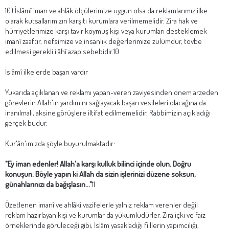
10) İslâmî iman ve ahlâk ölçülerimize uygun olsa da reklamlarımız ilke
olarak kutsallarımızın karşıtı kurumlara verilmemelidir. Zira hak ve
hürriyetlerimize karşı tavır koymuş kişi veya kurumları desteklemek
imanî zaaftır, nefsimize ve insanlık değerlerimize zulümdür, tövbe
edilmesi gerekli ilâhî azap sebebidir.10
İslâmî ilkelerde başarı vardır
Yukarıda açıklanan ve reklamı yapan-veren zaviyesinden önem arzeden
görevlerin Allah'ın yardımını sağlayacak başarı vesileleri olacağına da
inanılmalı, aksine görüşlere iltifat edilmemelidir. Rabbimizin açıkladığı
gerçek budur.
Kur'ân'ımızda şöyle buyurulmaktadır:
"Ey iman edenler! Allah'a karşı kulluk bilinci içinde olun. Doğru
konuşun. Böyle yapın ki Allah da sizin işlerinizi düzene soksun,
günahlarınızı da bağışlasın..."
11
Özetlenen imanî ve ahlâkî vazifelerle yalnız reklam verenler değil
reklam hazırlayan kişi ve kurumlar da yükümlüdürler. Zira içki ve faiz
örneklerinde görüleceği gibi, İslâm yasakladığı fiillerin yapımcılığı,