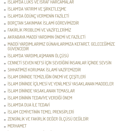
İSLAM’DA LÜKS VE İSRAF HARCAMALAR
İSLAM’DA YATIRIM VE ŞİRKETLEŞME
İSLAM’DA ÖDÜNÇ VERMENİN FAZİLETİ
BORÇTAN SAKINMAK İSLAMİ GÖREVİMİZDİR
FAKİRLİK PROBLEMİ VE VAZİFELERİMİZ
AKRABAYA MADDİ YARDIMIN ÖNEMİ VE FAZİLETİ
MADDİ YARDIMLARIMIZ GÜNAHLARIMIZA KEFARET, GELECEĞİMİZE
GÜVENCEDİR
İSLAM’DA YARDIMLAŞMANIN ÖLÇÜSÜ
CENNETİ SEVEN NEFSİ İÇİN SEVDİĞİNİ İNSANLAR İÇİNDE SEVSİN
SIHHATİMİZİ KORUMAK İSLAMİ VAZİFEMİZDİR
İSLAM DİNİNDE TEMİZLİĞİN ÖNEMİ VE ÇEŞİTLERİ
İSLAM DİNİNDE İÇİLMESİ VE YENİLMESİ YASAKLANAN MADDELER
İSLAM DİNİNDE YASAKLANAN TEMASLAR
İSLAM DİNİNİN TEDAVİYE VERDİĞİ ÖNEM
İSLAM’DA DUA İLE TEDAVİ
İSLAM CEMİYETİNİN TEMEL PRENSİPLERİ
ZENGİNLİK VE FAKİRLİK DEĞER ÖLÇÜSÜ DEĞİLDİR
MERHAMET