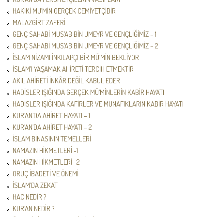
HAKİKİ MÜ’MİN GERÇEK CEMİYETÇİDİR
MALAZGİRT ZAFERİ
GENÇ SAHABİ MUS’AB BİN UMEYR VE GENÇLİĞİMİZ – 1
GENÇ SAHABİ MUS’AB BİN UMEYR VE GENÇLİĞİMİZ – 2
İSLAM NİZAMI İNKILAPÇI BİR MÜ’MİN BEKLİYOR
İSLAM’I YAŞAMAK AHİRETİ TERCİH ETMEKTİR
AKIL AHİRETİ İNKÂR DEĞİL KABUL EDER
HADİSLER IŞIĞINDA GERÇEK MÜ’MİNLERİN KABİR HAYATI
HADİSLER IŞIĞINDA KAFİRLER VE MÜNAFIKLARIN KABİR HAYATI
KUR’AN’DA AHİRET HAYATI – 1
KUR’AN’DA AHİRET HAYATI – 2
İSLAM BİNASININ TEMELLERİ
NAMAZIN HİKMETLERİ -1
NAMAZIN HİKMETLERİ -2
ORUÇ İBADETİ VE ÖNEMİ
İSLAM’DA ZEKAT
HAC NEDİR ?
KUR’AN NEDİR ?