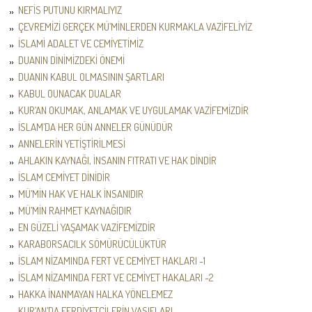
NEFİS PUTUNU KIRMALIYIZ
ÇEVREMİZİ GERÇEK MÜ’MİNLERDEN KURMAKLA VAZİFELİYİZ
İSLAMİ ADALET VE CEMİYETİMİZ
DUANIN DİNİMİZDEKİ ÖNEMİ
DUANIN KABUL OLMASININ ŞARTLARI
KABUL OUNACAK DUALAR
KUR’AN OKUMAK, ANLAMAK VE UYGULAMAK VAZİFEMİZDİR
İSLAM’DA HER GÜN ANNELER GÜNÜDÜR
ANNELERİN YETİŞTİRİLMESİ
AHLAKIN KAYNAĞI, İNSANIN FITRATI VE HAK DİNDİR
İSLAM CEMİYET DİNİDİR
MÜ’MİN HAK VE HALK İNSANIDIR
MÜ’MİN RAHMET KAYNAĞIDIR
EN GÜZELİ YAŞAMAK VAZİFEMİZDİR
KARABORSACILK SÖMÜRÜCÜLÜKTÜR
İSLAM NİZAMINDA FERT VE CEMİYET HAKLARI -1
İSLAM NİZAMINDA FERT VE CEMİYET HAKALARI -2
HAKKA İNANMAYAN HALKA YÖNELEMEZ
KUR’AN’DA FERDİYETÇİLERİN VASIFLARI