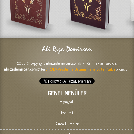
2008 © Copyright
alirizademircan.com.tr
- Tüm Hakları Saklıdır.
alirizademircan.com.tr
bir
ARDEV Araştırma Dayanışma ve Eğitim Vakfı
projesidir.
GENEL MENÜLER
Biyografi
Eserleri
Cuma Hutbeleri