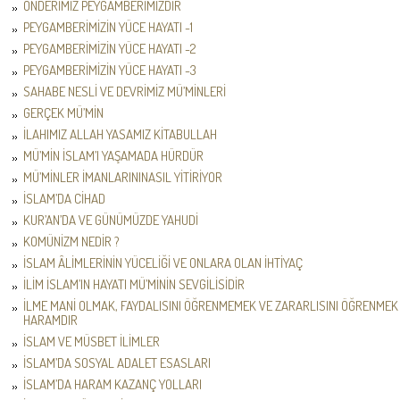
ÖNDERİMİZ PEYGAMBERİMİZDİR
PEYGAMBERİMİZİN YÜCE HAYATI -1
PEYGAMBERİMİZİN YÜCE HAYATI -2
PEYGAMBERİMİZİN YÜCE HAYATI -3
SAHABE NESLİ VE DEVRİMİZ MÜ’MİNLERİ
GERÇEK MÜ’MİN
İLAHIMIZ ALLAH YASAMIZ KİTABULLAH
MÜ’MİN İSLAM’I YAŞAMADA HÜRDÜR
MÜ’MİNLER İMANLARININASIL YİTİRİYOR
İSLAM’DA CİHAD
KUR’AN’DA VE GÜNÜMÜZDE YAHUDİ
KOMÜNİZM NEDİR ?
İSLAM ÂLİMLERİNİN YÜCELİĞİ VE ONLARA OLAN İHTİYAÇ
İLİM İSLAM’IN HAYATI MÜ’MİNİN SEVGİLİSİDİR
İLME MANİ OLMAK, FAYDALISINI ÖĞRENMEMEK VE ZARARLISINI ÖĞRENMEK
HARAMDIR
İSLAM VE MÜSBET İLİMLER
İSLAM’DA SOSYAL ADALET ESASLARI
İSLAM’DA HARAM KAZANÇ YOLLARI