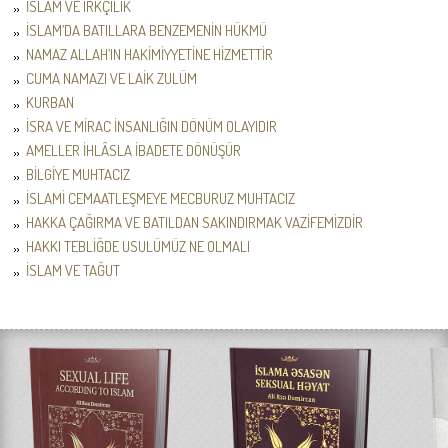
İSLAM VE IRKÇILIK
İSLAM’DA BATILLARA BENZEMENİN HÜKMÜ
NAMAZ ALLAH’IN HAKİMİYYETİNE HİZMETTİR
CUMA NAMAZI VE LAİK ZULÜM
KURBAN
İSRA VE MİRAC İNSANLIĞIN DÖNÜM OLAYIDIR
AMELLER İHLÂSLA İBADETE DÖNÜŞÜR
BİLGİYE MUHTACIZ
İSLAMİ CEMAATLEŞMEYE MECBURUZ MUHTACIZ
HAKKA ÇAĞIRMA VE BATILDAN SAKINDIRMAK VAZİFEMİZDİR
HAKKI TEBLİĞDE USULÜMÜZ NE OLMALI
İSLAM VE TAĞUT