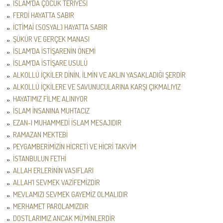
İSLAM’DA ÇOCUK TERİYESİ
FERDİ HAYATTA SABIR
İCTİMAİ (SOSYAL) HAYATTA SABIR
ŞÜKÜR VE GERÇEK MANASI
İSLAM’DA İSTİŞARENİN ÖNEMİ
İSLAM’DA İSTİŞARE USULÜ
ALKOLLÜ İÇKİLER DİNİN, İLMİN VE AKLIN YASAKLADIĞI ŞERDİR
ALKOLLÜ İÇKİLERE VE SAVUNUCULARINA KARŞI ÇIKMALIYIZ
HAYATIMIZ FİLME ALINIYOR
İSLAM İNSANINA MUHTACIZ
EZAN-I MUHAMMEDİ İSLAM MESAJIDIR
RAMAZAN MEKTEBİ
PEYGAMBERİMİZİN HİCRETİ VE HİCRİ TAKVİM
İSTANBULUN FETHİ
ALLAH ERLERİNİN VASIFLARI
ALLAH’I SEVMEK VAZİFEMİZDİR
MEVLAMIZI SEVMEK GAYEMİZ OLMALIDIR
MERHAMET PAROLAMIZDIR
DOSTLARIMIZ ANCAK MÜ’MİNLERDİR