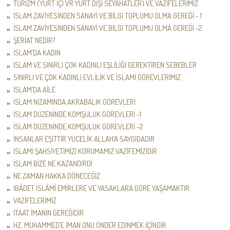
TURİZM (YURT İÇİ VR YURT DIŞI SEYAHATLER) VE VAZİFELERİMİZ
İSLAM ZAVİYESİNDEN SANAYİ VE BİLGİ TOPLUMU OLMA GEREĞİ - 1
İSLAM ZAVİYESİNDEN SANAYİ VE BİLGİ TOPLUMU OLMA GEREĞİ -2
ŞERİAT NEDİR?
İSLAM’DA KADIN
İSLAM VE SINIRLI ÇOK KADINLI EŞLİLİĞİ GEREKTİREN SEBEBLER
SINIRLI VE ÇOK KADINLI EVLİLİK VE İSLAMİ GÖREVLERİMİZ
İSLAM’DA AİLE
İSLAM NİZAMINDA AKRABALIK GÖREVLERİ
İSLAM DÜZENİNDE KOMŞULUK GÖREVLERİ -1
İSLAM DÜZENİNDE KOMŞULUK GÖREVLERİ -2
İNSANLAR EŞİTTİR YÜCELİK ALLAH’A SAYGIDADIR
İSLAMİ ŞAHSİYETİMİZİ KORUMAMIZ VAZİFEMİZİDİR
İSLAM BİZE NE KAZANDIRDI
NE ZAMAN HAKKA DÖNECEĞİZ
İBÂDET İSLÂMÎ EMİRLERE VE YASAKLARA GÖRE YAŞAMAKTIR
VAZİFELERİMİZ
İTAAT İMANIN GEREĞİDİR
HZ. MUHAMMED’E İMAN ONU ÖNDER EDİNMEK İÇİNDİR