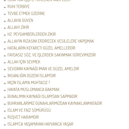
RUHİ TERBİYE
TEVBE ETMEK ÜZERİNE
ALLAH’A GÜVEN
ALLAH’I ZİKİR
HZ. PEYGAMBERLERDEN ZİKİR
ALLAH’IN RIZASINI ERDİRECEK VESİLELERE YAPIŞMAK
HATALARIN KEFARETİ GÜZEL AMELLERDİR
FAYDASIZ SÖZ, VE İŞLERDEN SAKINMAK GÖREVİMİZDİR
ALLAH İÇİN SEVMEK
SEVGİNİN KAYNAĞI İMAN VE GÜZEL AMELDİR
İNSANLIĞIN DÜZENİ İSLAM’DIR
NİÇİN İSLAM’A MUHTACIZ ?
HAYATA MÜSLÜMANCA BAKMAK
BUNALIMIN KAYNAĞI İSLAM’DAN SAPMADIR
BUHRANLARIMIZ GÜNAHLARIMIZDAN KAYNAKLANMATADIR
İSLAM VE FAİZ SÖMÜRÜSÜ
RÜŞVET HARAMDIR
İSLAM’CA YAŞAMAYAN HAYVANCA YAŞAR