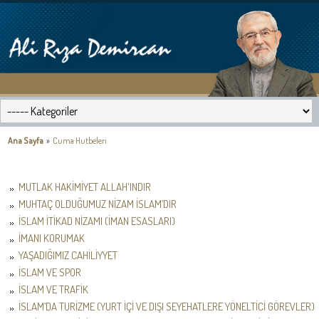
Ana Sayfa
»
Cuma Hutbeleri
MUTLAK HAKİMİYET ALLAH'INDIR
MUHTAÇ OLDUĞUMUZ NİZAM İSLAM’DIR
İSLAM İTİKAD NİZAMI (İMAN ESASLARI)
İMANI KORUMAK
YAŞADIĞIMIZ CAHİLİYYET
İSLAM VE SPOR
İSLAM VE TRAFİK
İSLAM’DA TURİZME (YURT İÇİ VE DIŞI SEYEHATLERE YÖNELTİCİ GÖREVLER)