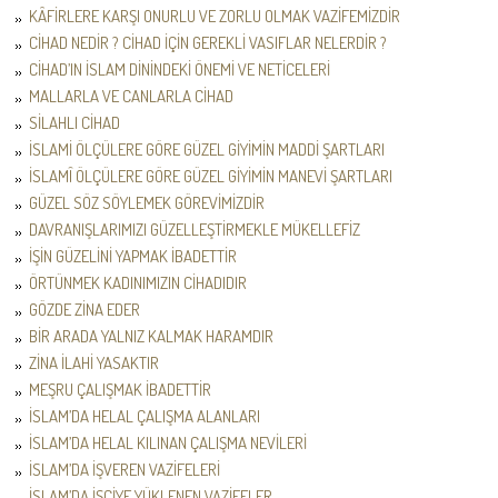
KÂFİRLERE KARŞI ONURLU VE ZORLU OLMAK VAZİFEMİZDİR
CİHAD NEDİR ? CİHAD İÇİN GEREKLİ VASIFLAR NELERDİR ?
CİHAD’IN İSLAM DİNİNDEKİ ÖNEMİ VE NETİCELERİ
MALLARLA VE CANLARLA CİHAD
SİLAHLI CİHAD
İSLAMİ ÖLÇÜLERE GÖRE GÜZEL GİYİMİN MADDİ ŞARTLARI
İSLAMÎ ÖLÇÜLERE GÖRE GÜZEL GİYİMİN MANEVİ ŞARTLARI
GÜZEL SÖZ SÖYLEMEK GÖREVİMİZDİR
DAVRANIŞLARIMIZI GÜZELLEŞTİRMEKLE MÜKELLEFİZ
İŞİN GÜZELİNİ YAPMAK İBADETTİR
ÖRTÜNMEK KADINIMIZIN CİHADIDIR
GÖZDE ZİNA EDER
BİR ARADA YALNIZ KALMAK HARAMDIR
ZİNA İLAHİ YASAKTIR
MEŞRU ÇALIŞMAK İBADETTİR
İSLAM’DA HELAL ÇALIŞMA ALANLARI
İSLAM’DA HELAL KILINAN ÇALIŞMA NEVİLERİ
İSLAM’DA İŞVEREN VAZİFELERİ
İSLAM’DA İŞÇİYE YÜKLENEN VAZİFELER